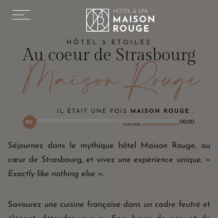
E
HÔTEL 5 ÉTOILES
Au coeur de Strasbourg
CHIC. MYTHIQUE.
Maison Rouge
L’HOSPITALITÉ AU CŒUR DE LA GRANDE ÎLE À
STRASBOURG
IL ÉTAIT UNE FOIS
MAISON ROUGE
...
00:00
VOLUME
CHAMBRES & SUITES
Séjournez dans le mythique hôtel Maison Rouge, au
RESTAURANT « LE 1387 »
cœur de Strasbourg, et vivez une expérience unique, «
LES SALONS MISTINGUETT
Exactly like nothing else
».
LE SPA MAISON ROUGE
SOINS ET MASSAGES
Savourez une cuisine française dans un cadre feutré et
ESPACE FITNESS