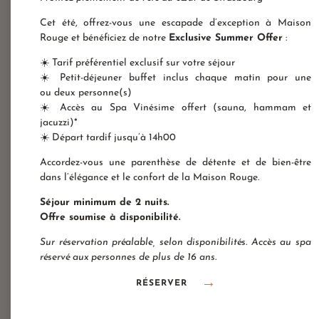
Cet été, offrez-vous une escapade d’exception à Maison
Rouge et bénéficiez de notre
Exclusive Summer Offer
:
☀️ Tarif préférentiel exclusif sur votre séjour
☀️ Petit-déjeuner buffet inclus chaque matin pour une
Maison Rouge Hotel & Spa
ou deux personne(s)
Autograph Collection *****
☀️ Accès au Spa Vinésime offert (sauna, hammam et
4, rue des Francs-Bourgeois
jacuzzi)*
67000 Strasbourg France
+33(0)3 88 32 08 60
☀️ Départ tardif jusqu’à 14h00
info@maison-rouge.com
Accès et Contact
Accordez-vous une parenthèse de détente et de bien-être
dans l’élégance et le confort de la Maison Rouge.
Séjour minimum de 2 nuits.
Offre soumise à disponibilité.
Sur réservation préalable, selon disponibilités. Accès au spa
réservé aux personnes de plus de 16 ans.
RÉSERVER