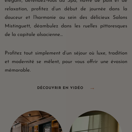
élégant, détendez-vous au Spa, havre de paix et de
OFFRES SPÉCIALES
relaxation, profitez d’un début de journée dans la
BONS CADEAUX
douceur et l’harmonie au sein des délicieux Salons
AGENDA
Mistinguett, déambulez dans les ruelles pittoresques
SÉMINAIRE & RÉUNION
de la capitale alsacienne…
ÉVÉNEMENT PRIVÉ
ILLUSTRE PASSÉ
Profitez tout simplement d’un séjour où luxe, tradition
TOURISME DURABLE
et modernité se mêlent, pour vous offrir une évasion
TOURISME À STRASBOURG
GALERIE PHOTOS
mémorable.
ACCÈS ET CONTACTS
RECRUTEMENT
DÉCOUVRIR EN VIDÉO