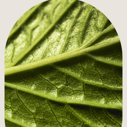
OFFRES SPÉCIALES
BONS CADEAUX
AGENDA
SÉMINAIRE & RÉUNION
ÉVÉNEMENT PRIVÉ
ILLUSTRE PASSÉ
TOURISME DURABLE
TOURISME À STRASBOURG
GALERIE PHOTOS
ACCÈS ET CONTACTS
RECRUTEMENT