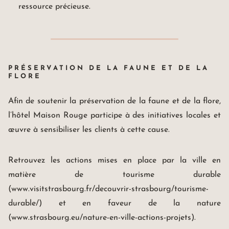
ressource précieuse.
PRÉSERVATION DE LA FAUNE ET DE LA
FLORE
Afin de soutenir la préservation de la faune et de la flore,
l’hôtel Maison Rouge participe à des initiatives locales et
œuvre à sensibiliser les clients à cette cause.
Retrouvez les actions mises en place par la ville en
matière de tourisme durable
(www.visitstrasbourg.fr/decouvrir-strasbourg/tourisme-
Maison Rouge Hotel & Spa
Autograph Collection *****
durable/) et en faveur de la nature
4, rue des Francs-Bourgeois
(www.strasbourg.eu/nature-en-ville-actions-projets).
67000 Strasbourg France
+33(0)3 88 32 08 60