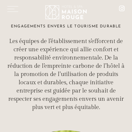
EN
DE
TOURISME DURABLE
ENGAGEMENTS ENVERS LE TOURISME DURABLE
L'HÔTEL MAISON ROUGE ÉCO-ENGAGÉ
Les équipes de l’établissement s’efforcent de
créer une expérience qui allie confort et
responsabilité environnementale. De la
réduction de l’empreinte carbone de l’hôtel à
la promotion de l’utilisation de produits
locaux et durables, chaque initiative
CHAMBRES & SUITES
entreprise est guidée par le souhait de
RESTAURANT « LE 1387 »
respecter ses engagements envers un avenir
LES SALONS MISTINGUETT
plus vert et plus équitable.
LE SPA MAISON ROUGE
SOINS ET MASSAGES
ESPACE FITNESS