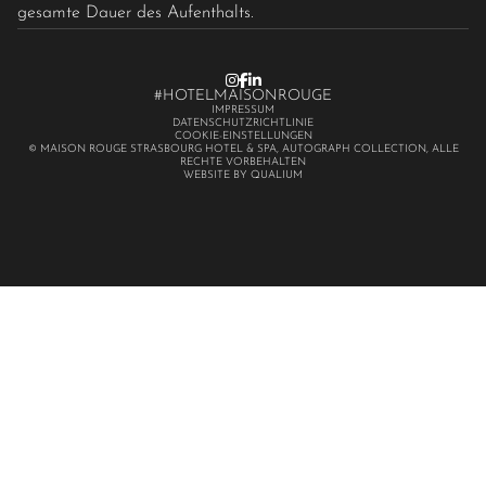
gesamte Dauer des Aufenthalts.
#HOTELMAISONROUGE
IMPRESSUM
DATENSCHUTZRICHTLINIE
COOKIE-EINSTELLUNGEN
© MAISON ROUGE STRASBOURG HOTEL & SPA, AUTOGRAPH COLLECTION, ALLE
RECHTE VORBEHALTEN
WEBSITE BY QUALIUM