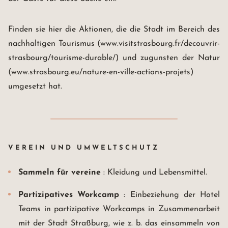
4, rue des Francs-Bourgeois
67000 Strasbourg France
+33(0)3 88 32 08 60
info@maison-rouge.com
Finden sie hier die Aktionen, die die Stadt im Bereich des
Accès et Contact
nachhaltigen Tourismus (www.visitstrasbourg.fr/decouvrir-
strasbourg/tourisme-durable/) und zugunsten der Natur
(www.strasbourg.eu/nature-en-ville-actions-projets)
umgesetzt hat.
VEREIN UND UMWELTSCHUTZ
Sammeln für vereine
: Kleidung und Lebensmittel.
Partizipatives Workcamp
: Einbeziehung der Hotel
Teams in partizipative Workcamps in Zusammenarbeit
mit der Stadt Straßburg, wie z. b. das einsammeln von