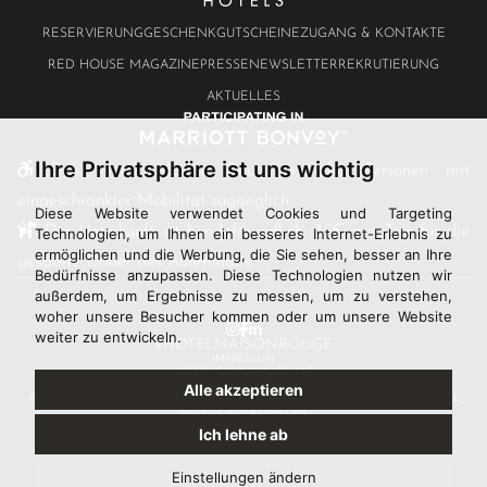
RESERVIERUNG
GESCHENKGUTSCHEINE
ZUGANG & KONTAKTE
RED HOUSE MAGAZINE
PRESSE
NEWSLETTER
REKRUTIERUNG
AKTUELLES
Ihre Privatsphäre ist uns wichtig
Das Hotel Maison Rouge ist für Personen mit
eingeschränkter Mobilität zugänglich.
Diese Website verwendet Cookies und Targeting
Die Unterkunft ist hundefreundlich: 35€ pro Tier für die
Technologien, um Ihnen ein besseres Internet-Erlebnis zu
ermöglichen und die Werbung, die Sie sehen, besser an Ihre
gesamte Dauer des Aufenthalts.
Bedürfnisse anzupassen. Diese Technologien nutzen wir
außerdem, um Ergebnisse zu messen, um zu verstehen,
woher unsere Besucher kommen oder um unsere Website
weiter zu entwickeln.
#HOTELMAISONROUGE
IMPRESSUM
DATENSCHUTZRICHTLINIE
COOKIE-EINSTELLUNGEN
Alle akzeptieren
© MAISON ROUGE STRASBOURG HOTEL & SPA, AUTOGRAPH COLLECTION, ALLE
RECHTE VORBEHALTEN
WEBSITE BY QUALIUM
Ich lehne ab
Einstellungen ändern