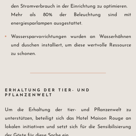
den Stromverbrauch in der Einrichtung zu optimieren.
Mehr als 80% der Beleuchtung sind mit
energiesparlampen ausgestattet.
Wassersparvorrichtungen wurden an Wasserhähnen
und duschen installiert, um diese wertvolle Ressource
zu schonen.
ERHALTUNG DER TIER- UND
PFLANZENWELT
Um die Erhaltung der tier- und Pflanzenwelt zu
unterstützen, beteiligt sich das Hotel Maison Rouge an
lokalen initiativen und setzt sich für die Sensibilisierung
Maison Rouge Hotel & Spa
Autograph Collection *****
der Gäste für diese Sache ein.