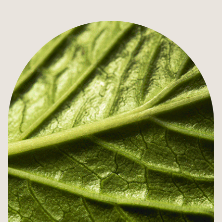
SONDERANGEBOTE
GESCHENKGUTSCHEINE
SEMINAR & TAGUNG
PRIVATVERANSTALTUNG
BERÜHMTE VERGANGENHEIT
NACHHALTIGER TOURISMUS
TOURISMUS IN STRASSBURG
ZUGANG & KONTAKTE
FOTOGALERIE
AGENDA