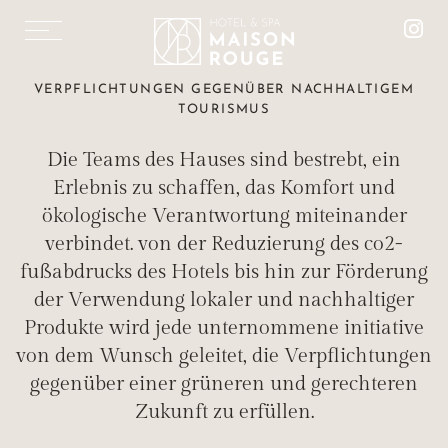
FR
EN
NACHHALTIGER
VERPFLICHTUNGEN GEGENÜBER NACHHALTIGEM
TOURISMUS
TOURISMUS
HOTEL MAISON ROUGE ÖKO-ENGAGIERT
Die Teams des Hauses sind bestrebt, ein
Erlebnis zu schaffen, das Komfort und
ökologische Verantwortung miteinander
verbindet. von der Reduzierung des co2-
fußabdrucks des Hotels bis hin zur Förderung
ZIMMER & SUITEN
der Verwendung lokaler und nachhaltiger
RESTAURANT „LE 1387“
Produkte wird jede unternommene initiative
DIE SALONS MISTINGUETT
von dem Wunsch geleitet, die Verpflichtungen
DAS SPA MAISON ROUGE
gegenüber einer grüneren und gerechteren
PFLEGE & MASSAGEN
Zukunft zu erfüllen.
FITNESS-SPACE