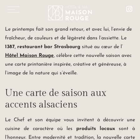
EN
Le printemps fait son grand retour, et avec lui, l’envie de
fraîcheur, de couleurs et de légèreté dans l’assiette. Le
SAVEURS
1387, restaurant bar Strasbourg
situé au cœur de l’
Hôtel Maison Rouge
, célèbre cette nouvelle saison avec
ENSOLEILLÉES
une carte printanière inspirée, créative et généreuse, à
& PLAISIRS PARTAGÉS
l’image de la nature qui s’éveille.
NOUVELLE CARTE AU 1387, RESTAURANT À
STRASBOURG
Une carte de saison aux
CHAMBRES & SUITES
RESTAURANT « LE 1387 »
accents alsaciens
LES SALONS MISTINGUETT
LE SPA MAISON ROUGE
Le Chef et son équipe vous invitent à découvrir une
SOINS ET MASSAGES
cuisine de caractère où les
produits locaux
sont à
ESPACE FITNESS
l’honneur. Entre modernité et tradition, la nouvelle carte