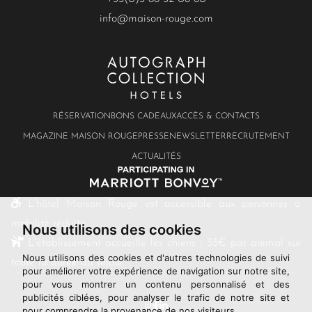
info@maison-rouge.com
RÉSERVATION
BONS CADEAUX
ACCÈS & CONTACTS
MAGAZINE MAISON ROUGE
PRESSE
NEWSLETTER
RECRUTEMENT
ACTUALITÉS
L'hôtel Maison Rouge est accessible aux personnes à
mobilité réduite.
Nous utilisons des cookies
L'établissement accueille les chiens : 35€ par animal sur
Nous utilisons des cookies et d'autres technologies de suivi
toute la durée du séjour.
pour améliorer votre expérience de navigation sur notre site,
pour vous montrer un contenu personnalisé et des
publicités ciblées, pour analyser le trafic de notre site et
pour comprendre la provenance de nos visiteurs.