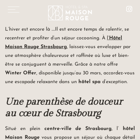
EN
WINTER OFFER:
L’hiver est encore là ….Il est encore temps de ralentir, se
SÉJOUR
recentrer et profiter d’un séjour cocooning. À
l’
Hôtel
COCOONING
Maison Rouge Strasbourg
, laissez-vous envelopper par
PARENTHÈSE BIEN-ÊTRE À STRASBOURG
une atmosphère chaleureuse et raffinée où luxe et bien-
être se conjuguent à merveille. Grâce à notre offre
Winter Offer
, disponible jusqu’au 30 mars, accordez-vous
une escapade relaxante dans un
hôtel spa
d’exception.
CHAMBRES & SUITES
Une parenthèse de douceur
RESTAURANT « LE 1387 »
LES SALONS MISTINGUETT
au cœur de Strasbourg
LE SPA MAISON ROUGE
SOINS ET MASSAGES
Situé en plein
centre-ville de Strasbourg
, l’
hôtel
ESPACE FITNESS
Maison Rouge
vous propose un séjour où chaque détail