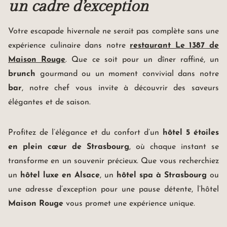
un cadre d’exception
Votre escapade hivernale ne serait pas complète sans une
expérience culinaire dans notre
restaurant Le 1387 de
Maison Rouge
. Que ce soit pour un dîner raffiné, un
brunch
gourmand ou un moment convivial dans notre
bar
, notre chef vous invite à découvrir des saveurs
élégantes et de saison.
Profitez de l’élégance et du confort d’un
hôtel 5 étoiles
Maison Rouge Hotel & Spa
Autograph Collection *****
en plein cœur de Strasbourg
, où chaque instant se
4, rue des Francs-Bourgeois
transforme en un souvenir précieux. Que vous recherchiez
67000 Strasbourg France
+33(0)3 88 32 08 60
un
hôtel luxe en Alsace
, un
hôtel spa à Strasbourg
ou
info@maison-rouge.com
Accès et Contact
une adresse d’exception pour une pause détente, l’hôtel
Maison Rouge
vous promet une expérience unique.