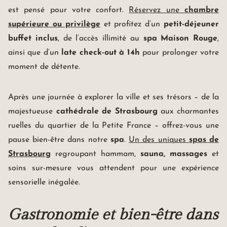
OFFRES SPÉCIALES
est pensé pour votre confort.
Réservez une
chambre
BONS CADEAUX
supérieure ou privilège
et profitez d’un
petit-déjeuner
AGENDA
buffet inclus
, de l’accès illimité au
spa Maison Rouge
,
SÉMINAIRE & RÉUNION
ainsi que d’un
late check-out à 14h
pour prolonger votre
ÉVÉNEMENT PRIVÉ
moment de détente.
ILLUSTRE PASSÉ
TOURISME DURABLE
Après une journée à explorer la ville et ses trésors – de la
TOURISME À STRASBOURG
majestueuse
cathédrale de Strasbourg
aux charmantes
GALERIE PHOTOS
ruelles du quartier de la Petite France – offrez-vous une
ACCÈS ET CONTACTS
pause bien-être dans notre
spa
.
Un des uniques
spas de
RECRUTEMENT
Strasbourg
regroupant hammam,
sauna, massages
et
soins sur-mesure vous attendent pour une expérience
sensorielle inégalée.
Gastronomie et bien-être dans