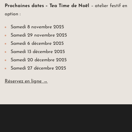
Prochaines dates – Tea Time de Noël
– atelier festif en
option :
Samedi 8 novembre 2025
Samedi 29 novembre 2025
Samedi 6 décembre 2025
Maison Rouge Hotel & Spa
Samedi 13 décembre 2025
Autograph Collection *****
4, rue des Francs-Bourgeois
Samedi 20 décembre 2025
67000 Strasbourg France
+33(0)3 88 32 08 60
Samedi 27 décembre 2025
info@maison-rouge.com
Accès et Contact
Réservez en ligne →