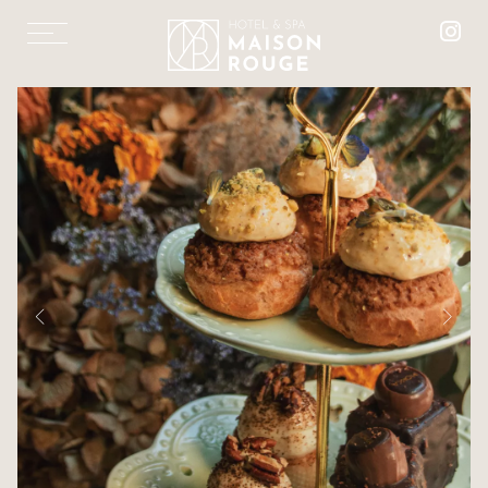
TEA TIME
GOÛTER GOURMAND À STRASBOURG
CHAMBRES & SUITES
RESTAURANT « LE 1387 »
LES SALONS MISTINGUETT
LE SPA MAISON ROUGE
SOINS ET MASSAGES
ESPACE FITNESS