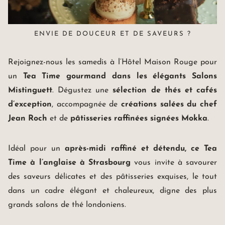
OFFRES SPÉCIALES
BONS CADEAUX
ENVIE DE DOUCEUR ET DE SAVEURS ?
AGENDA
SÉMINAIRE & RÉUNION
Rejoignez-nous les samedis à l’Hôtel Maison Rouge pour
ÉVÉNEMENT PRIVÉ
un
Tea Time gourmand dans les élégants Salons
ILLUSTRE PASSÉ
Mistinguett
. Dégustez une
sélection de thés et cafés
TOURISME DURABLE
d’exception
, accompagnée de
créations salées du chef
TOURISME À STRASBOURG
Jean Roch
et de
pâtisseries raffinées signées Mokka
.
GALERIE PHOTOS
ACCÈS ET CONTACTS
RECRUTEMENT
Idéal pour un
après-midi raffiné et détendu, ce Tea
Time à l’anglaise à Strasbourg
vous invite à savourer
des saveurs délicates et des pâtisseries exquises, le tout
dans un cadre élégant et chaleureux, digne des plus
grands salons de thé londoniens.